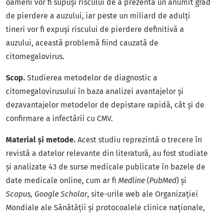
oameni vor fi supuși riscului de a prezenta un anumit grad
de pierdere a auzului, iar peste un miliard de adulți
tineri vor fi expuși riscului de pierdere definitivă a
auzului, această problemă fiind cauzată de
citomegalovirus.
Scop.
Studierea metodelor de diagnostic a
citomegalovirusului în baza analizei avantajelor și
dezavantajelor metodelor de depistare rapidă, cât și de
confirmare a infectării cu CMV.
Material și metode.
Acest studiu reprezintă o trecere în
revistă a datelor relevante din literatură, au fost studiate
și analizate 43 de surse medicale publicate în bazele de
date medicale online, cum ar fi
Medline
(
PubMed
) și
Scopus, Google Scholar
, site-urile web ale Organizației
Mondiale ale Sănătății și protocoalele clinice naționale,