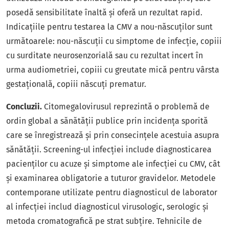
posedă sensibilitate înaltă și oferă un rezultat rapid.
Indicațiile pentru testarea la CMV a nou-născuților sunt
următoarele: nou-născuții cu simptome de infecție, copiii
cu surditate neurosenzorială sau cu rezultat incert în
urma audiometriei, copiii cu greutate mică pentru vârsta
gestațională, copiii născuți prematur.
Concluzii.
Citomegalovirusul reprezintă o problemă de
ordin global a sănătății publice prin incidența sporită
care se înregistrează și prin consecințele acestuia asupra
sănătății. Screening-ul infecției include diagnosticarea
pacienților cu acuze și simptome ale infecției cu CMV, cât
și examinarea obligatorie a tuturor gravidelor. Metodele
contemporane utilizate pentru diagnosticul de laborator
al infecției includ diagnosticul virusologic, serologic și
metoda cromatografică pe strat subțire. Tehnicile de