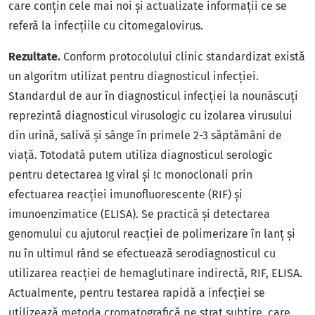
care conțin cele mai noi și actualizate informații ce se
referă la infecțiile cu citomegalovirus.
Rezultate.
Conform protocolului clinic standardizat există
un algoritm utilizat pentru diagnosticul infecției.
Standardul de aur în diagnosticul infecției la nounăscuți
reprezintă diagnosticul virusologic cu izolarea virusului
din urină, salivă și sânge în primele 2-3 săptămâni de
viață. Totodată putem utiliza diagnosticul serologic
pentru detectarea !g viral și !c monoclonali prin
efectuarea reacției imunofluorescente (RIF) și
imunoenzimatice (ELISA). Se practică și detectarea
genomului cu ajutorul reacției de polimerizare în lanț și
nu în ultimul rând se efectuează serodiagnosticul cu
utilizarea reacției de hemaglutinare indirectă, RIF, ELISA.
Actualmente, pentru testarea rapidă a infecției se
utilizează metoda cromatografică pe strat subțire, care